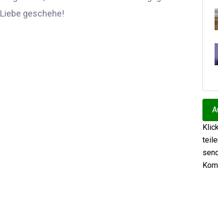
t Liebe geschehe!
A
Klic
teil
send
Kom