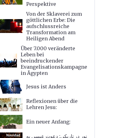
Perspektive
Von der Sklaverei zum
göttlichen Erbe: Die
aufschlussreiche
Transformation am
Heiligen Abend
Über 7.000 veränderte
Leben bei
beeindruckender
Evangelisationskampagne
in Ägypten
Jesus ist Anders
Reflexionen über die
Lehren Jesu:
Ein neuer Anfang:
نور در تاریکی: دعوت عیسی به