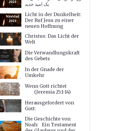
یک امید جدید
Licht in der Dunkelheit:
Der Ruf Jesu zu einer
neuen Hoffnung
Christus: Das Licht der
Welt
Die Verwandlungskraft
des Gebets
In der Gnade der
Umkehr
Wenn Gott richtet
(Jeremia 25:1-14)
Herausgefordert von
Gott:
Die Geschichte von
Noah: Ein Testament
des Glaubens und der